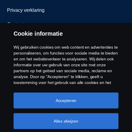
Privacy verklaring
Contact
Cookie informatie
Klokkenluiden
Wij gebruiken cookies om web content en advertenties te
Cookiebeleid
personaliseren, om functies voor sociale media te bieden
en om het websiteverkeer te analyseren. Wij delen ook
informatie over uw gebruik van onze site met onze
Cookies
partners op het gebied van sociale media, reclame en
analyse. Door op "Accepteren" te klikken, geeft u
toestemming voor het gebruik van alle cookies en het
delen van informatie. U kunt uw cookies ook beheren
door op "Cookie Instellingen" te klikken en de
categorieën te selecteren die u wilt accepteren. Voor een
Accepteren
meer gedetailleerde uitleg over hoe wij cookies
gebruiken, verwijzen wij u naar onze cookies pagina, die
© Copyright Scania 2026 Alle Rechten
u kunt vinden door op de link onder deze tekst te
Alles afwijzen
Voorbehouden. Scania Nederland B.V. Postbus
klikken.
Meer informatie over uw privacy
9598 4801 LN, Spinveld 57, 4815 HV Breda / T +31