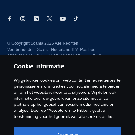
© Copyright Scania 2026 Alle Rechten
Voorbehouden. Scania Nederland B.V. Postbus
9598 4801 LN, Spinveld 57, 4815 HV Breda / T +31
(0)76-5254 000 KvK-nummer: 27136821
Cookie informatie
Wij gebruiken cookies om web content en advertenties te
personaliseren, om functies voor sociale media te bieden
en om het websiteverkeer te analyseren. Wij delen ook
informatie over uw gebruik van onze site met onze
partners op het gebied van sociale media, reclame en
analyse. Door op "Accepteren" te klikken, geeft u
toestemming voor het gebruik van alle cookies en het
delen van informatie. U kunt uw cookies ook beheren
door op "Cookie Instellingen" te klikken en de
categorieën te selecteren die u wilt accepteren. Voor een
Accepteren