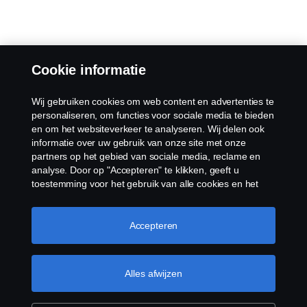
Cookie informatie
Wij gebruiken cookies om web content en advertenties te
personaliseren, om functies voor sociale media te bieden
en om het websiteverkeer te analyseren. Wij delen ook
informatie over uw gebruik van onze site met onze
partners op het gebied van sociale media, reclame en
analyse. Door op "Accepteren" te klikken, geeft u
toestemming voor het gebruik van alle cookies en het
delen van informatie. U kunt uw cookies ook beheren
door op "Cookie Instellingen" te klikken en de
categorieën te selecteren die u wilt accepteren. Voor een
Accepteren
meer gedetailleerde uitleg over hoe wij cookies
gebruiken, verwijzen wij u naar onze cookies pagina, die
u kunt vinden door op de link onder deze tekst te
Alles afwijzen
klikken.
Meer informatie over uw privacy