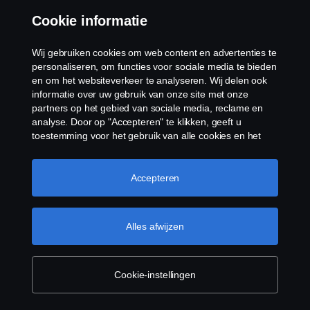
Cookie informatie
Wij gebruiken cookies om web content en advertenties te
personaliseren, om functies voor sociale media te bieden
en om het websiteverkeer te analyseren. Wij delen ook
informatie over uw gebruik van onze site met onze
partners op het gebied van sociale media, reclame en
analyse. Door op "Accepteren" te klikken, geeft u
toestemming voor het gebruik van alle cookies en het
delen van informatie. U kunt uw cookies ook beheren
door op "Cookie Instellingen" te klikken en de
categorieën te selecteren die u wilt accepteren. Voor een
Accepteren
meer gedetailleerde uitleg over hoe wij cookies
gebruiken, verwijzen wij u naar onze cookies pagina, die
u kunt vinden door op de link onder deze tekst te
Alles afwijzen
klikken.
Meer informatie over uw privacy
Cookie-instellingen