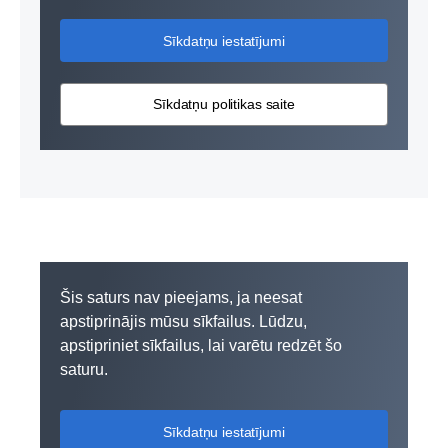
Sīkdatņu iestatījumi
Sīkdatņu politikas saite
Šis saturs nav pieejams, ja neesat
apstiprinājis mūsu sīkfailus. Lūdzu,
apstipriniet sīkfailus, lai varētu redzēt šo
saturu.
Sīkdatņu iestatījumi