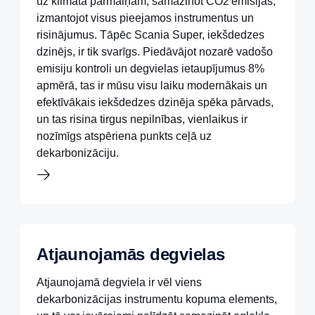
uz klimata pārmaiņām, samazinot CO2
emisijas,
izmantojot visus pieejamos instrumentus un
risinājumus. Tāpēc Scania Super, iekšdedzes
dzinējs, ir tik svarīgs. Piedāvājot nozarē vadošo
emisiju kontroli un degvielas ietaupījumus 8%
apmērā, tas ir mūsu visu laiku modernākais un
efektīvākais iekšdedzes dzinēja spēka pārvads,
un tas risina tirgus nepilnības, vienlaikus ir
nozīmīgs atspēriena punkts ceļā uz
dekarbonizāciju.
Atjaunojamās degvielas
Atjaunojamā degviela ir vēl viens
dekarbonizācijas instrumentu kopuma elements,