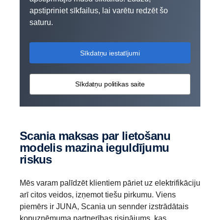
apstipriniet sīkfailus, lai varētu redzēt šo
saturu.
Sīkdatņu iestatījumi
Sīkdatņu politikas saite
Scania maksas par lietošanu
modelis mazina ieguldījumu
riskus
Mēs varam palīdzēt klientiem pāriet uz elektrifikāciju
arī citos veidos, izņemot tiešu pirkumu. Viens
piemērs ir JUNA, Scania un sennder izstrādātais
kopuzņēmuma partnerības risinājums, kas