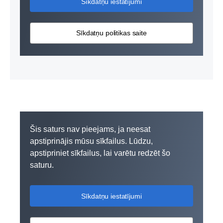
Sīkdatņu iestatījumi
Sīkdatņu politikas saite
Šis saturs nav pieejams, ja neesat
apstiprinājis mūsu sīkfailus. Lūdzu,
apstipriniet sīkfailus, lai varētu redzēt šo
saturu.
Sīkdatņu iestatījumi