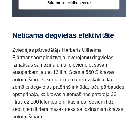
Sīkdatņu politikas saite
Neticama degvielas efektivitāte
Zviedrijas pārvadātājs Herberts Ulfheims
Fjärrtransport piedzīvoja ievērojamu degvielas
izmaksas samazinājumu, pievienojot savam
autoparkam jauno 13 litru Scania 560 S kravas
automašīnu. Sākumā uzņēmums uzskatīja, ka
zemāks degvielas patēriņš ir kļūda, taču pārbaudes
apstiprināja, ka kravas automašīnas patērēja 33
litrus uz 100 kilometriem, kas ir par sešiem līdz
septiņiem litriem mazāk nekā salīdzināmām kravas
automašīnām.