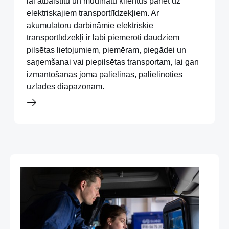
lai atbalstītu un mudinātu klientus pāriet uz
elektriskajiem transportlīdzekļiem. Ar
akumulatoru darbināmie elektriskie
transportlīdzekļi ir labi piemēroti daudziem
pilsētas lietojumiem, piemēram, piegādei un
saņemšanai vai piepilsētas transportam, lai gan
izmantošanas joma palielinās, palielinoties
uzlādes diapazonam.