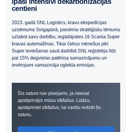
īpaši intensīvi dekarbonizācijas
centieni
2023. gadā SNL Logistics, kravu ekspedīcijas
uzņēmums Singapūrā, pieņēma stratēģisku lēmumu
uzlabot savu darbību, iegādājoties 16 Scania Super
kravas automašīnas. Tikai četrus mēnešus pēc
Super ieviešanas savā darbībā SNL reģistrēja līdz
pat 15% degvielas patēriņa samazinājumu un
ievērojami samazināja oglekļa emisijas.
Šis saturs nav pieejams, ja neesat
apstiprinājis mūsu sīkfailus. Lūdzu,
apstipriniet sīkfailus, lai varētu redzēt šo
saturu.