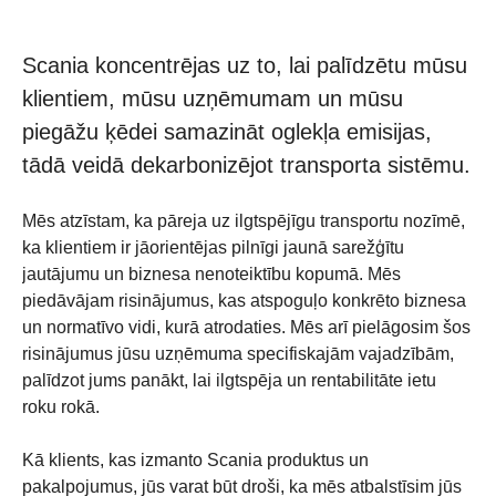
Scania koncentrējas uz to, lai palīdzētu mūsu
klientiem, mūsu uzņēmumam un mūsu
piegāžu ķēdei samazināt oglekļa emisijas,
tādā veidā dekarbonizējot transporta sistēmu.
Mēs atzīstam, ka pāreja uz ilgtspējīgu transportu nozīmē,
ka klientiem ir jāorientējas pilnīgi jaunā sarežģītu
jautājumu un biznesa nenoteiktību kopumā. Mēs
piedāvājam risinājumus, kas atspoguļo konkrēto biznesa
un normatīvo vidi, kurā atrodaties. Mēs arī pielāgosim šos
risinājumus jūsu uzņēmuma specifiskajām vajadzībām,
palīdzot jums panākt, lai ilgtspēja un rentabilitāte ietu
roku rokā.
Kā klients, kas izmanto Scania produktus un
pakalpojumus, jūs varat būt droši, ka mēs atbalstīsim jūs