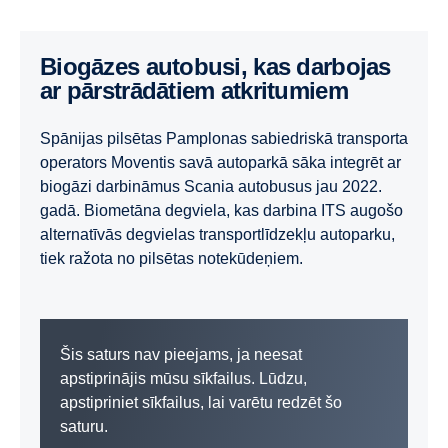
Biogāzes autobusi, kas darbojas
ar pārstrādātiem atkritumiem
Spānijas pilsētas Pamplonas sabiedriskā transporta
operators Moventis savā autoparkā sāka integrēt ar
biogāzi darbināmus Scania autobusus jau 2022.
gadā. Biometāna degviela, kas darbina ITS augošo
alternatīvās degvielas transportlīdzekļu autoparku,
tiek ražota no pilsētas notekūdeņiem.
Šis saturs nav pieejams, ja neesat
apstiprinājis mūsu sīkfailus. Lūdzu,
apstipriniet sīkfailus, lai varētu redzēt šo
saturu.