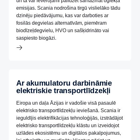
un tā var ievērojami palīdzēt samazināt oglekļa
emisijas. Scania nodrošina tirgū vislielāko tādu
dzinēju piedāvājumu, kas var darboties ar
fosilās degvielas alternatīvām, piemēram
biodīzeļdegvielu, HVO un sašķidrināto vai
saspiesto biogāzi.
Ar akumulatoru darbināmie
elektriskie transportlīdzekļi
Eiropa un daļa Āzijas ir vadošie visā pasaulē
elektrisko transportlīdzekļu ieviešanā. Scania ir
ieguldījis elektrifikācijas tehnoloģijās, izstrādājot
elektrisko transportlīdzekļu klāstu un izveidojot
uzlādes ekosistēmu un digitālos pakalpojumus,