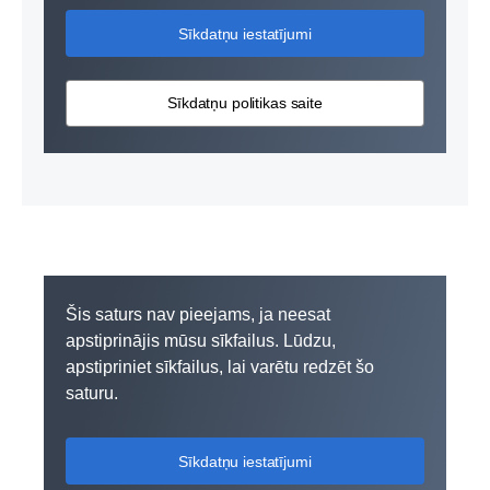
Sīkdatņu iestatījumi
Sīkdatņu politikas saite
Šis saturs nav pieejams, ja neesat
apstiprinājis mūsu sīkfailus. Lūdzu,
apstipriniet sīkfailus, lai varētu redzēt šo
saturu.
Sīkdatņu iestatījumi