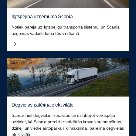
Ilgtspējība uzņēmumā Scania
Notiek pāreja uz ilgtspējīgu transporta sistēmu, un Scania
uzņemas vadošo lomu tās virzīšanā.
Degvielas patēriņa efektivitāte
Samaziniet degvielas izmaksas un uzlabojiet veiktspēju —
uzziniet, kā Scania precīzi izstrādātās kravas automašīnas,
dzinēji un viedie autoparka rīki maksimāli palielina degvielas
efektivitāti.