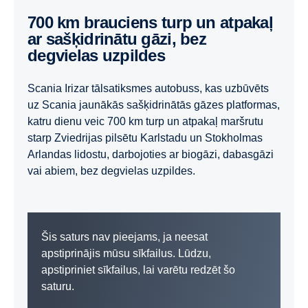
700 km brauciens turp un atpakaļ
ar sašķidrinātu gāzi, bez
degvielas uzpildes
Scania Irizar tālsatiksmes autobuss, kas uzbūvēts
uz Scania jaunākās sašķidrinātās gāzes platformas,
katru dienu veic 700 km turp un atpakaļ maršrutu
starp Zviedrijas pilsētu Karlstadu un Stokholmas
Arlandas lidostu, darbojoties ar biogāzi, dabasgāzi
vai abiem, bez degvielas uzpildes.
Šis saturs nav pieejams, ja neesat
apstiprinājis mūsu sīkfailus. Lūdzu,
apstipriniet sīkfailus, lai varētu redzēt šo
saturu.