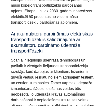
mūsu kopējo transportlīdzekļu pārdošanas
apjomu Eiropā, un līdz 2030. gadam ir paredzēts
elektrificēt 50 procentus no visiem mūsu
transportlīdzekļu pārdošanas apjomiem.
Ar akumulatoru darbināmais elektriskais
transportlīdzeklis salīdzinājumā ar
akumulatoru darbināmo ūdeņraža
transportlīdzekli
Scania ir ieguldījis ūdeņraža tehnoloģijās un
pašlaik ir vienīgais lieljaudas transportlīdzekļu
ražotājs, kurš darbojas ar klientiem. Inženieri ir
guvuši vērtīgu ieskatu no šiem agrīnajiem testiem,
un centieni turpināsies. Tomēr turpmāk ūdeņraža
izmantošana šādos lietošanas veidos būs
ierobežota, jo ūdeņraža kravas automašīnas
darbināšanai ir nepieciešams trīs reizes vairāk
atjaunojamās enerģijas, salīdzinot ar akumulatoru