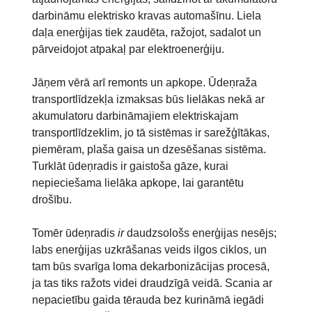
darbināmu elektrisko kravas automašīnu. Liela
daļa enerģijas tiek zaudēta, ražojot, sadalot un
pārveidojot atpakaļ par elektroenerģiju.
Jāņem vērā arī remonts un apkope. Ūdeņraža
transportlīdzekļa izmaksas būs lielākas nekā ar
akumulatoru darbināmajiem elektriskajam
transportlīdzeklim, jo tā sistēmas ir sarežģītākas,
piemēram, plaša gaisa un dzesēšanas sistēma.
Turklāt ūdeņradis ir gaistoša gāze, kurai
nepieciešama lielāka apkope, lai garantētu
drošību.
Tomēr ūdeņradis
ir
daudzsološs enerģijas nesējs;
labs enerģijas uzkrāšanas veids ilgos ciklos, un
tam būs svarīga loma dekarbonizācijas procesā,
ja tas tiks ražots videi draudzīgā veidā. Scania ar
nepacietību gaida tērauda bez kurināmā iegādi