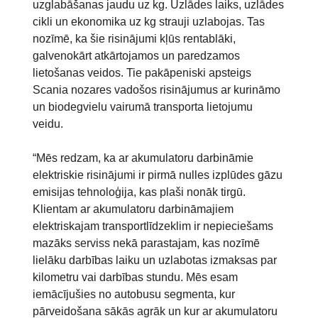
uzglabāšanas jaudu uz kg. Uzlādes laiks, uzlādes
cikli un ekonomika uz kg strauji uzlabojas. Tas
nozīmē, ka šie risinājumi kļūs rentablāki,
galvenokārt atkārtojamos un paredzamos
lietošanas veidos. Tie pakāpeniski apsteigs
Scania nozares vadošos risinājumus ar kurināmo
un biodegvielu vairumā transporta lietojumu
veidu.
“Mēs redzam, ka ar akumulatoru darbināmie
elektriskie risinājumi ir pirmā nulles izplūdes gāzu
emisijas tehnoloģija, kas plaši nonāk tirgū.
Klientam ar akumulatoru darbināmajiem
elektriskajam transportlīdzeklim ir nepieciešams
mazāks serviss nekā parastajam, kas nozīmē
lielāku darbības laiku un uzlabotas izmaksas par
kilometru vai darbības stundu. Mēs esam
iemācījušies no autobusu segmenta, kur
pārveidošana sākās agrāk un kur ar akumulatoru