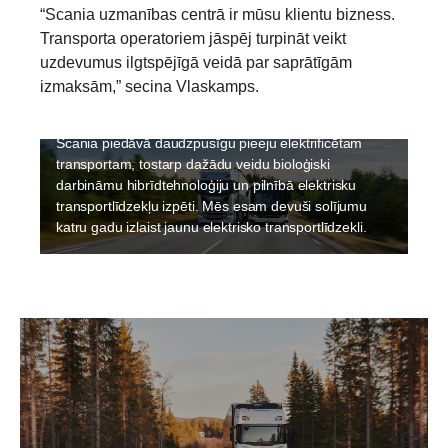
“Scania uzmanības centrā ir mūsu klientu bizness.
Transporta operatoriem jāspēj turpināt veikt
Elektrifikācija
uzdevumus ilgtspējīgā veidā par saprātīgām
Uzņēmumā Scania ilgtspējība ir augsta prioritāte, un
izmaksām,” secina Vlaskamps.
elektrifikācija ir neatņemama sastāvdaļa, lai padarītu
transportu ilgtspējīgu. Elektrifikācija notiek ātri, un
Scania piedāvā daudzpusīgu pieeju elektrificētam
transportam, tostarp dažādu veidu bioloģiski
darbināmu hibrīdtehnoloģiju un pilnībā elektrisku
transportlīdzekļu izpēti. Mēs esam devuši solījumu
katru gadu izlaist jaunu elektrisko transportlīdzekli.