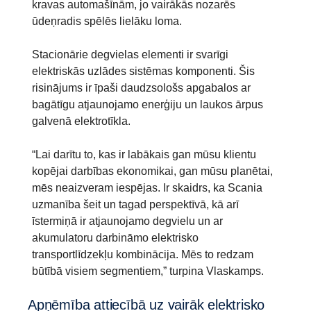
kravas automašīnām, jo vairākās nozarēs
ūdeņradis spēlēs lielāku loma.
Stacionārie degvielas elementi ir svarīgi
elektriskās uzlādes sistēmas komponenti. Šis
risinājums ir īpaši daudzsološs apgabalos ar
bagātīgu atjaunojamo enerģiju un laukos ārpus
galvenā elektrotīkla.
“Lai darītu to, kas ir labākais gan mūsu klientu
kopējai darbības ekonomikai, gan mūsu planētai,
mēs neaizveram iespējas. Ir skaidrs, ka Scania
uzmanība šeit un tagad perspektīvā, kā arī
īstermiņā ir atjaunojamo degvielu un ar
akumulatoru darbināmo elektrisko
transportlīdzekļu kombinācija. Mēs to redzam
būtībā visiem segmentiem,” turpina Vlaskamps.
Apņēmība attiecībā uz vairāk elektrisko