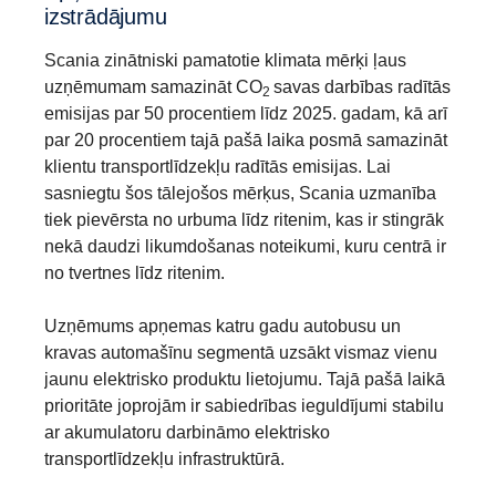
izstrādājumu
Scania zinātniski pamatotie klimata mērķi ļaus
uzņēmumam samazināt CO
savas darbības radītās
2
emisijas par 50 procentiem līdz 2025. gadam, kā arī
par 20 procentiem tajā pašā laika posmā samazināt
klientu transportlīdzekļu radītās emisijas. Lai
sasniegtu šos tālejošos mērķus, Scania uzmanība
tiek pievērsta no urbuma līdz ritenim, kas ir stingrāk
nekā daudzi likumdošanas noteikumi, kuru centrā ir
no tvertnes līdz ritenim.
Uzņēmums apņemas katru gadu autobusu un
kravas automašīnu segmentā uzsākt vismaz vienu
jaunu elektrisko produktu lietojumu. Tajā pašā laikā
prioritāte joprojām ir sabiedrības ieguldījumi stabilu
ar akumulatoru darbināmo elektrisko
transportlīdzekļu infrastruktūrā.