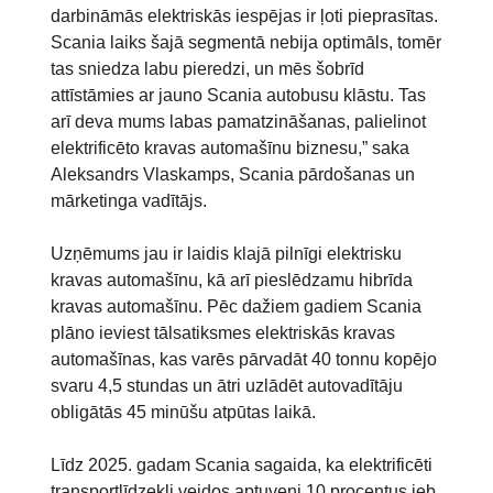
darbināmās elektriskās iespējas ir ļoti pieprasītas.
Scania laiks šajā segmentā nebija optimāls, tomēr
tas sniedza labu pieredzi, un mēs šobrīd
attīstāmies ar jauno Scania autobusu klāstu. Tas
arī deva mums labas pamatzināšanas, palielinot
elektrificēto kravas automašīnu biznesu,” saka
Aleksandrs Vlaskamps, Scania pārdošanas un
mārketinga vadītājs.
Uzņēmums jau ir laidis klajā pilnīgi elektrisku
kravas automašīnu, kā arī pieslēdzamu hibrīda
kravas automašīnu. Pēc dažiem gadiem Scania
plāno ieviest tālsatiksmes elektriskās kravas
automašīnas, kas varēs pārvadāt 40 tonnu kopējo
svaru 4,5 stundas un ātri uzlādēt autovadītāju
obligātās 45 minūšu atpūtas laikā.
Līdz 2025. gadam Scania sagaida, ka elektrificēti
transportlīdzekļi veidos aptuveni 10 procentus jeb