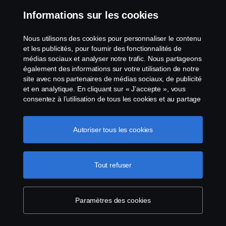
Informations sur les cookies
Nous utilisons des cookies pour personnaliser le contenu
et les publicités, pour fournir des fonctionnalités de
médias sociaux et analyser notre trafic. Nous partageons
également des informations sur votre utilisation de notre
site avec nos partenaires de médias sociaux, de publicité
et en analytique. En cliquant sur « J’accepte », vous
consentez à l’utilisation de tous les cookies et au partage
des informations. Vous pouvez également gérer vos
cookies en cliquant sur « Paramètres des cookies » et en
sélectionnant les catégories que vous souhaitez
Autoriser tous les cookies
accepter. Pour une explication plus détaillée de la façon
dont nous utilisons les cookies, veuillez visiter notre
section cookies, que vous pouvez trouver en cliquant sur
Tout refuser
le lien sous ce texte.
Pour en savoir plus sur la
protection de votre vie privée
Paramètres des cookies