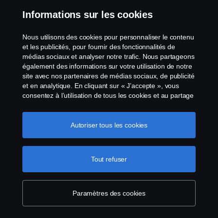
Informations sur les cookies
Nous utilisons des cookies pour personnaliser le contenu
et les publicités, pour fournir des fonctionnalités de
médias sociaux et analyser notre trafic. Nous partageons
également des informations sur votre utilisation de notre
site avec nos partenaires de médias sociaux, de publicité
et en analytique. En cliquant sur « J’accepte », vous
consentez à l’utilisation de tous les cookies et au partage
des informations. Vous pouvez également gérer vos
cookies en cliquant sur « Paramètres des cookies » et en
sélectionnant les catégories que vous souhaitez
Autoriser tous les cookies
accepter. Pour une explication plus détaillée de la façon
dont nous utilisons les cookies, veuillez visiter notre
section cookies, que vous pouvez trouver en cliquant sur
Tout refuser
le lien sous ce texte.
Pour en savoir plus sur la
protection de votre vie privée
Paramètres des cookies