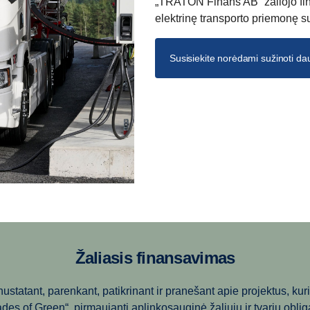
„TRATON Finans AB“ žaliojo fin
elektrinę transporto priemonę s
Susisiekite norėdami sužinoti da
Žaliasis finansavimas
statant, parenkant, patikrinant ir pranešant apie projektus, kurie
f Green“, pirmaujanti aplinkosauginė žaliųjų ir tvarių obligac