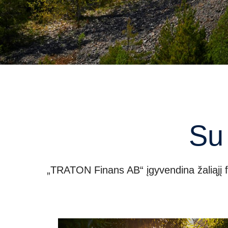
S
„TRATON Finans AB“ įgyvendina žaliąjį f