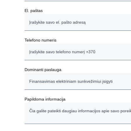
El. paštas
Telefono numeris
Dominanti paslauga
Finansavimas elektriniam sunkvežimiui įsigyti
Finansavimas elektriniam sunkvežimiui įsigyti
Papildoma informacija
Finansavimas elektriniam sunkvežimiui su įkrovimo stote