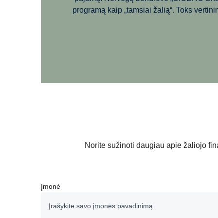
programą kaip „tamsiai žalią“. Toks vertin
Norite sužinoti daugiau apie žaliojo f
Įmonė