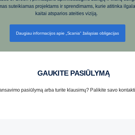
imas suteikiamas projektams ir sprendimams, kurie atitinka ilgala
kaitai atsparios ateities viziją.
Daugiau informacijos apie „Scania“ žaliąsias obligacijas
GAUKITE PASIŪLYMĄ
inansavimo pasiūlymą arba turite klausimų? Palikite savo kontakt