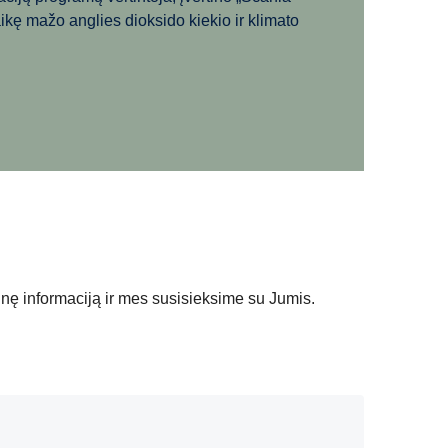
ikę mažo anglies dioksido kiekio ir klimato
inę informaciją ir mes susisieksime su Jumis.