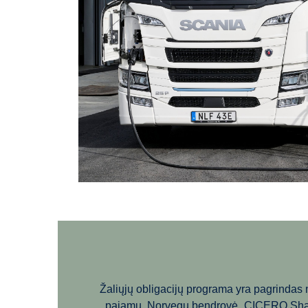
Žaliųjų obligacijų programa yra pagrindas nu
pajamų. Norvegų bendrovė „CICERO Shades o