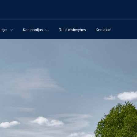
cijos
Kampanijos
Rasti atstovybes
Kontaktai