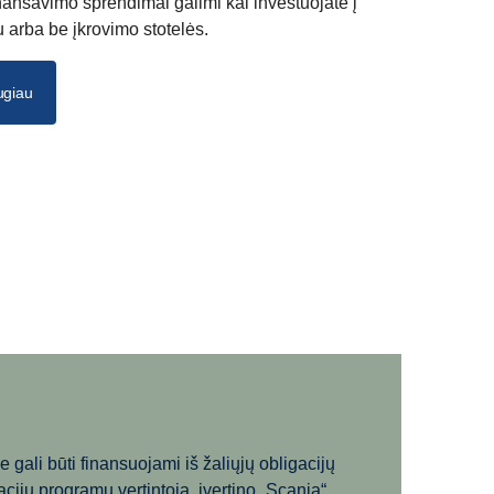
ansavimo sprendimai galimi kai investuojate į
u arba be įkrovimo stotelės.
ugiau
 gali būti finansuojami iš žaliųjų obligacijų
ijų programų vertintoja, įvertino „Scania“