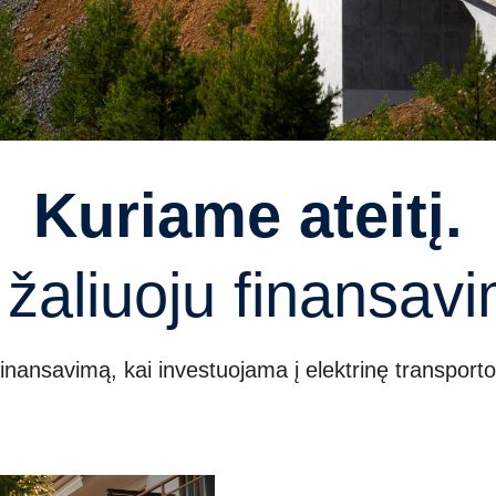
Kuriame ateitį.
u žaliuoju finansav
inansavimą, kai investuojama į elektrinę transport