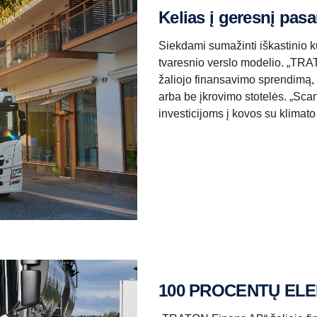
Kelias į geresnį pasa
Siekdami sumažinti iškastinio k
tvaresnio verslo modelio. „TRA
žaliojo finansavimo sprendimą, 
arba be įkrovimo stotelės. „Scan
investicijoms į kovos su klimato
100 PROCENTŲ ELE