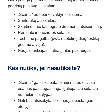
Išliks prieiga prie mūsų skaitmeninių ir duomenimis
pagrįstų paslaugų, įskaitant:
„Scania“ autoparko valdymo sistemą;
Santraukų ataskaitas;
Skaitmeninio tachografo duomenų atsisiuntimą;
Remonto ir priežiūros sutartis;
Techninę pagalbą (pvz., nuotolinę diagnostiką
gedimo atveju);
Naujas funkcijas ir atnaujintas paslaugas.
Kas nutiks, jei nesutiksite?
„Scania“ gali tekti palaipsniui nutraukti Jūsų
esamas paslaugas pagal galiojančių sutarčių
nutraukimo sąlygas.
Gali būti atsisakyta teikti naujas paslaugas
ateityje.