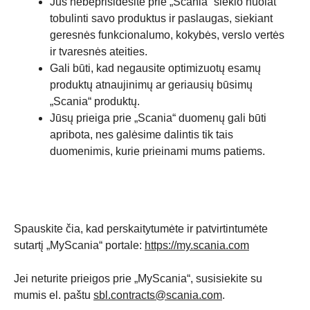
Jūs nebeprisidėsite prie „Scania“ siekio nuolat
tobulinti savo produktus ir paslaugas, siekiant
geresnės funkcionalumo, kokybės, verslo vertės
ir tvaresnės ateities.
Gali būti, kad negausite optimizuotų esamų
produktų atnaujinimų ar geriausių būsimų
„Scania“ produktų.
Jūsų prieiga prie „Scania“ duomenų gali būti
apribota, nes galėsime dalintis tik tais
duomenimis, kurie prieinami mums patiems.
Spauskite čia, kad perskaitytumėte ir patvirtintumėte
sutartį „MyScania“ portale:
https://my.scania.com
Jei neturite prieigos prie „MyScania“, susisiekite su
mumis el. paštu
sbl.contracts@scania.com
.