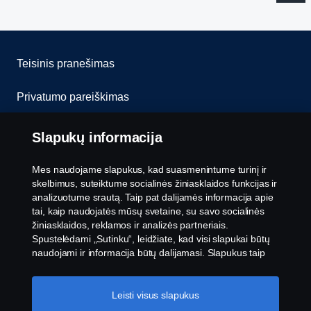
Teisinis pranešimas
Privatumo pareiškimas
Slapukai
Slapukų informacija
Susisiekite su mumis
Mes naudojame slapukus, kad suasmenintume turinį ir
skelbimus, suteiktume socialinės žiniasklaidos funkcijas ir
Pranešimų teikimas
analizuotume srautą. Taip pat dalijamės informacija apie
tai, kaip naudojatės mūsų svetaine, su savo socialinės
žiniasklaidos, reklamos ir analizės partneriais.
Slapukų nustatymai
Spustelėdami „Sutinku“, leidžiate, kad visi slapukai būtų
naudojami ir informacija būtų dalijamasi. Slapukus taip
pat galite tvarkyti spustelėję „Slapukų nustatymai“ ir
pasirinkę norimas priimti kategorijas. Norėdami sužinoti
daugiau, kaip naudojame slapukus, apsilankykite mūsų
Leisti visus slapukus
slapukų skiltyje, kurią rasite spustelėję nuorodą po šiuo