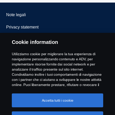
Note legali
Privacy statement
Cookies
Cookie information
Whistleblowing
Utilizziamo cookie per migliorare la tua esperienza di
navigazione personalizzando contenuto e ADV, per
Modello 231
implementare risorse fornite dai social network e per
analizzare il traffico presente sul sito internet.
Condividiamo inoltre i tuoi comportamenti di navigazione
Impostazione Cookie
con i partner che ci aiutano a sviluppare le nostre attività
online. Puoi liberamente prestare, rifiutare o revocare il
tuo consenso. Cliccando "Accetto", acconsenti
all'attivazione dei cookie e alla possibilità di condividere le
informazioni. Cliccando "rifiuta tutti" potrai continuare la
Accetta tutti i cookie
navigazione, revocando però il tuo consenso. Puoi inoltre
gestire i tuoi cookie cliccando su "Impostazioni dei