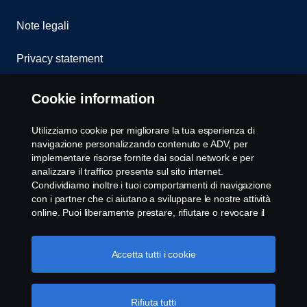
Note legali
Privacy statement
Cookies
Cookie information
Whistleblowing
Utilizziamo cookie per migliorare la tua esperienza di
navigazione personalizzando contenuto e ADV, per
Modello 231
implementare risorse fornite dai social network e per
analizzare il traffico presente sul sito internet.
Condividiamo inoltre i tuoi comportamenti di navigazione
Impostazione Cookie
con i partner che ci aiutano a sviluppare le nostre attività
online. Puoi liberamente prestare, rifiutare o revocare il
tuo consenso. Cliccando "Accetto", acconsenti
all'attivazione dei cookie e alla possibilità di condividere le
informazioni. Cliccando "rifiuta tutti" potrai continuare la
Accetta tutti i cookie
navigazione, revocando però il tuo consenso. Puoi inoltre
gestire i tuoi cookie cliccando su "Impostazioni dei
cookie" e selezionando solo le categorie desiderate. Per
Rifiuta tutti
© Copyright Scania 2025 All rights reserved. Scania