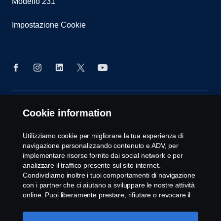
Modello 231
Impostazione Cookie
© Copyright Scania 2025 All rights reserved. Scania
Cookie information
CV AB, SE-151 87 Södertälje, Sweden, Tel: +46-8-
55 38 10 00, Fax: +46-8-55 38 10 37.
Utilizziamo cookie per migliorare la tua esperienza di
navigazione personalizzando contenuto e ADV, per
implementare risorse fornite dai social network e per
analizzare il traffico presente sul sito internet.
Condividiamo inoltre i tuoi comportamenti di navigazione
con i partner che ci aiutano a sviluppare le nostre attività
online. Puoi liberamente prestare, rifiutare o revocare il
tuo consenso. Cliccando "Accetto", acconsenti
all'attivazione dei cookie e alla possibilità di condividere le