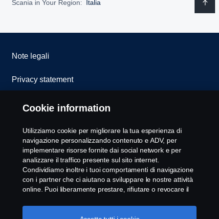
Scania in Your Region:
Italia
Note legali
Privacy statement
Cookies
Cookie information
Whistleblowing
Utilizziamo cookie per migliorare la tua esperienza di
navigazione personalizzando contenuto e ADV, per
Modello 231
implementare risorse fornite dai social network e per
analizzare il traffico presente sul sito internet.
Condividiamo inoltre i tuoi comportamenti di navigazione
Impostazione Cookie
con i partner che ci aiutano a sviluppare le nostre attività
online. Puoi liberamente prestare, rifiutare o revocare il
tuo consenso. Cliccando "Accetto", acconsenti
all'attivazione dei cookie e alla possibilità di condividere le
informazioni. Cliccando "rifiuta tutti" potrai continuare la