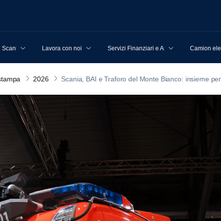
u Scania
Lavora con noi
Servizi Finanziari e Assicurativi
Camion elet
stampa
2026
Scania, BAI e Traforo del Monte Bianco: insieme per 