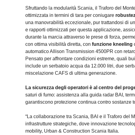
Sfruttando la modularità Scania, il Traforo del Mon
ottimizzata in termini di tara per coniugare
robustez
una manovrabilità eccezionale, pur trattandosi di un
e rapporti ottimizzati per questa applicazione, ass
durante la marcia attraverso le prese di forza, perm
con ottima visibilità diretta, con
funzione kneeling
automatico Allison Transmission 4500PR con retarde
Pensato per affrontare condizioni estreme, quali bui
include un serbatoio acqua da 12.000 litri, due serb
miscelazione CAFS di ultima generazione.
La sicurezza degli operatori è al centro del prog
saturi di fumo: assistenza alla guida radar BAI, ter
garantiscono protezione continua contro sostanze tos
“La collaborazione tra Scania, BAI e il Traforo de
infrastrutture strategiche, dove innovazione tecnolo
mobility, Urban & Construction Scania Italia.