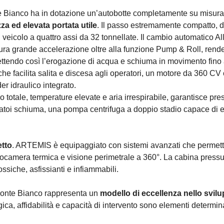
te Bianco ha in dotazione un’autobotte completamente su misura,
za ed elevata portata utile
. Il passo estremamente compatto, di
 veicolo a quattro assi da 32 tonnellate. Il cambio automatico Al
icura grande accelerazione oltre alla funzione Pump & Roll, rend
ettendo così l’erogazione di acqua e schiuma in movimento fino a
che facilita salita e discesa agli operatori, un motore da 360 C
r idraulico integrato.
o totale, temperature elevate e aria irrespirabile, garantisce p
atoi schiuma, una pompa centrifuga a doppio stadio capace di ero
etto
. ARTEMIS è equipaggiato con sistemi avanzati che permet
mocamera termica e visione perimetrale a 360°. La cabina pressuri
siche, asfissianti e infiammabili.
l Monte Bianco rappresenta un
modello di eccellenza nello svilu
gica, affidabilità e capacità di intervento sono elementi determi