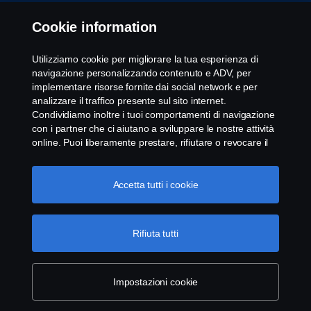
Cookies
Cookie information
Whistleblowing
Utilizziamo cookie per migliorare la tua esperienza di
navigazione personalizzando contenuto e ADV, per
Modello 231
implementare risorse fornite dai social network e per
analizzare il traffico presente sul sito internet.
Condividiamo inoltre i tuoi comportamenti di navigazione
Impostazione Cookie
con i partner che ci aiutano a sviluppare le nostre attività
online. Puoi liberamente prestare, rifiutare o revocare il
tuo consenso. Cliccando "Accetto", acconsenti
all'attivazione dei cookie e alla possibilità di condividere le
informazioni. Cliccando "rifiuta tutti" potrai continuare la
Accetta tutti i cookie
navigazione, revocando però il tuo consenso. Puoi inoltre
gestire i tuoi cookie cliccando su "Impostazioni dei
cookie" e selezionando solo le categorie desiderate. Per
Rifiuta tutti
© Copyright Scania 2025 All rights reserved. Scania
comprendere meglio la nostra politica di gestione dei
CV AB, SE-151 87 Södertälje, Sweden, Tel: +46-8-
cookie, ti invitiamo a visitare la pagina cookies, cliccando
55 38 10 00, Fax: +46-8-55 38 10 37.
sul link in calce.
Maggiori informazioni sulla tua privacy
Impostazioni cookie