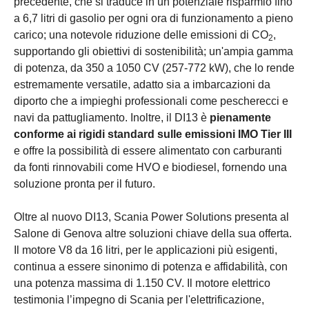
precedente, che si traduce in un potenziale risparmio fino
a 6,7 litri di gasolio per ogni ora di funzionamento a pieno
carico; una notevole riduzione delle emissioni di CO
,
2
supportando gli obiettivi di sostenibilità; un'ampia gamma
di potenza, da 350 a 1050 CV (257-772 kW), che lo rende
estremamente versatile, adatto sia a imbarcazioni da
diporto che a impieghi professionali come pescherecci e
navi da pattugliamento. Inoltre, il DI13 è
pienamente
conforme ai rigidi standard sulle emissioni IMO Tier III
e offre la possibilità di essere alimentato con carburanti
da fonti rinnovabili come HVO e biodiesel, fornendo una
soluzione pronta per il futuro.
Oltre al nuovo DI13, Scania Power Solutions presenta al
Salone di Genova altre soluzioni chiave della sua offerta.
Il motore V8 da 16 litri, per le applicazioni più esigenti,
continua a essere sinonimo di potenza e affidabilità, con
una potenza massima di 1.150 CV. Il motore elettrico
testimonia l’impegno di Scania per l'elettrificazione,