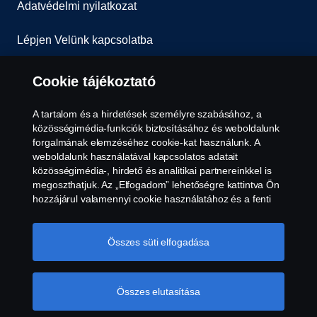
Adatvédelmi nyilatkozat
Lépjen Velünk kapcsolatba
Általános Szerződési Feltételek
Cookie tájékoztató
Visszaélés-bejelentés
A tartalom és a hirdetések személyre szabásához, a
közösségimédia-funkciók biztosításához és weboldalunk
Süti szabályzat
forgalmának elemzéséhez cookie-kat használunk. A
weboldalunk használatával kapcsolatos adatait
közösségimédia-, hirdető és analitikai partnereinkkel is
Cookie tájékoztató
megoszthatjuk. Az „Elfogadom” lehetőségre kattintva Ön
hozzájárul valamennyi cookie használatához és a fenti
információk megosztásához. Ha többet szeretne
megtudni arról, hogyan használjuk a cookie-kat,
látogasson el cookie-oldalunkra, amelyet a szöveg végén
Összes süti elfogadása
található linkre kattintva érhet el, és olvassa el Cookie
tájékoztatónkat. A „Cookie-beállítások”-ra kattintva,
Önnek lehetősége van az egyes cookie-kal kapcsolatos
Összes elutasítása
© Copyright Scania 2026. Minden jog fenntartva.
beállításokat elvégezni.
További információ az
Scania Hungária Kft., 2051 Biatorbágy, Rozália
adatvédelemről