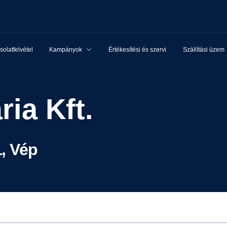
olatfelvétel
Kampányok
Értékesítési és szervizhálózat
Szállítási üzem
ria Kft.
, Vép