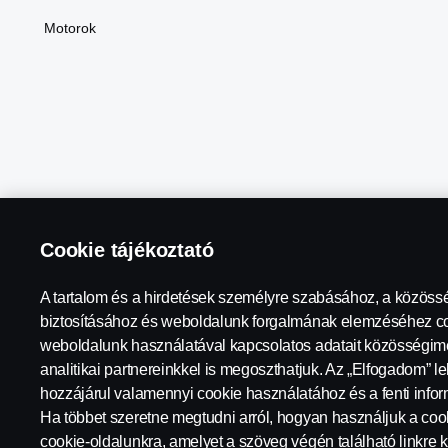
Motorok
Cookie tájékoztató
A tartalom és a hirdetések személyre szabásához, a közöss
Scania in Your Region:
Magyarország
biztosításához és weboldalunk forgalmának elemzéséhez co
weboldalunk használatával kapcsolatos adatait közösségimé
analitikai partnereinkkel is megoszthatjuk. Az „Elfogadom” l
hozzájárul valamennyi cookie használatához és a fenti inf
Jogi nyilatkozat
Adatvédelmi nyilatkozat
Lépjen Velünk 
Ha többet szeretne megtudni arról, hogyan használjuk a cook
cookie-oldalunkra, amelyet a szöveg végén található linkre ka