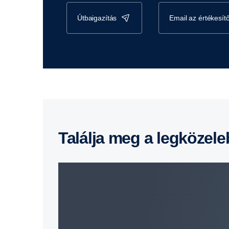
útbaigazítás
email az értékesí
Találja meg a legközel