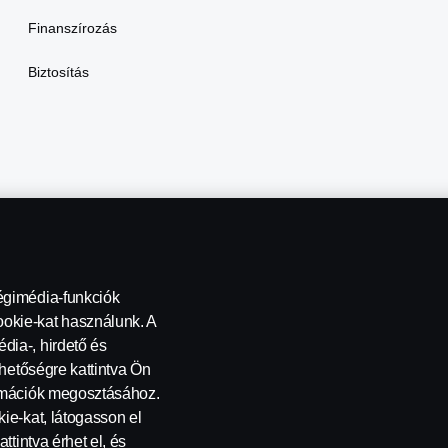
Finanszírozás
Biztosítás
égimédia-funkciók
okie-kat használunk. A
dia-, hirdető és
ehetőségre kattintva Ön
ormációk megosztásához.
kapcsolatba
Általános Szerződési Feltételek
Visszaélés-bejele
ie-kat, látogasson el
ttintva érhet el, és