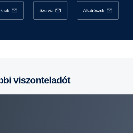
tőknek
szerviz
alkatrészek
ebbi viszonteladót