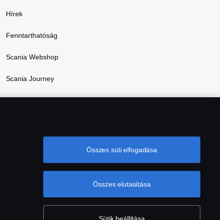
Hírek
Fenntarthatóság
Scania Webshop
Scania Journey
2025. energetikai jelentés
Összes süti elfogadása
Összes elutasítása
ntés
Süti szabályzat
Cookie tájékoztató
Sütik beállítása