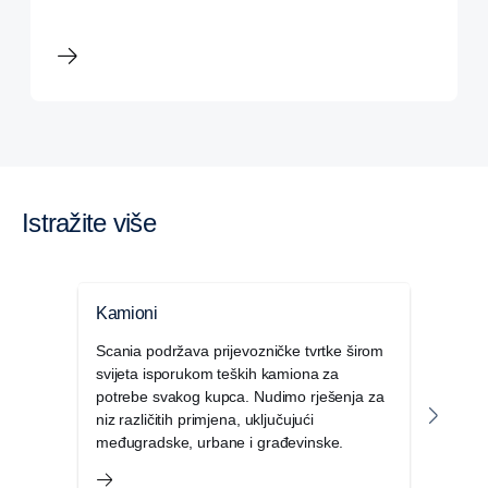
Istražite više
Kamioni
Auto
Scania podržava prijevozničke tvrtke širom
Scani
svijeta isporukom teških kamiona za
pazeć
potrebe svakog kupca. Nudimo rješenja za
prito
niz različitih primjena, uključujući
glob
međugradske, urbane i građevinske.