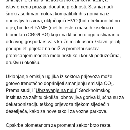
istovremeno pružaju dodatne prednosti. Scania nudi
široki asortiman motora kompatibilnih s gorivima iz
obnovljivih izvora, uključujući HVO (hidrotretirano biljno
ulje), biodizel FAME (metilni esteri masnih kiselina) i
biometan (CBG/LBG) koji ima ključnu ulogu u stvaranju
održivog gospodarstva s kružnim ciklusom. Glavni je cilj
poduprijeti prijelaz na održivi prometni sustav
promicanjem modela mobilnosti koji koristi poduzećima,
društvu i okolišu.
Uklanjanje emisija ugljika iz sektora prijevoza može
gotovo trenutačno doprinijeti smanjenju emisija CO₂.
Prema studiji "
Ubrzavanje na nulu
" Stockholmskog
instituta za zaštitu okoliša, obnovljiva goriva ključna su za
dekarbonizaciju teškog prijevoza tijekom sljedećih
desetljeća, kako za nove tako i za vozne parkove.
Opskrba biometanom za prometni sektor brzo raste,