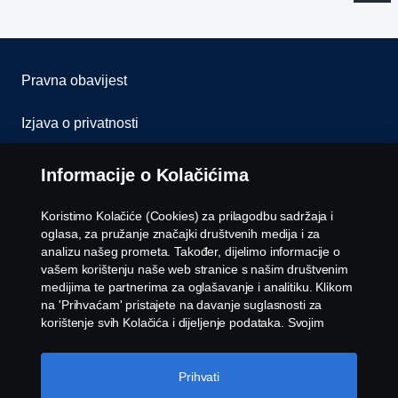
Pravna obavijest
Izjava o privatnosti
Kolačići
Informacije o Kolačićima
Kontaktirajte nas
Koristimo Kolačiće (Cookies) za prilagodbu sadržaja i
oglasa, za pružanje značajki društvenih medija i za
Whistleblowing
analizu našeg prometa. Također, dijelimo informacije o
vašem korištenju naše web stranice s našim društvenim
medijima te partnerima za oglašavanje i analitiku. Klikom
Postavke Kolačića
na 'Prihvaćam' pristajete na davanje suglasnosti za
korištenje svih Kolačića i dijeljenje podataka. Svojim
Kolačićima možete upravljati i klikom na 'Postavke
Kolačića' i odabirom kategorija koje želite prihvatiti. Za
detaljnije objašnjenje o tome kako koristimo Kolačiće,
Prihvati
posjetite naš odjeljak Kolačića koji možete pronaći klikom