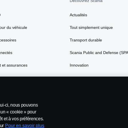
Découvrez Scania
0
Actualités
our du véhicule
Tout simplement unique
cessoires
Transport durable
nnectés
Scania Public and Defense (SP
 et assurances
Innovation
lui-ci, nous pouvons
’un « cookie » pour
t et à vos préférences.
ur
Pour en savoir plus