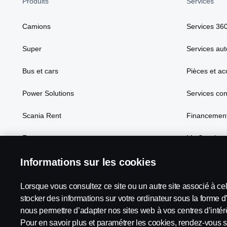
Produits
Services
Camions
Services 36
Super
Services aut
Bus et cars
Pièces et ac
Power Solutions
Services co
Scania Rent
Financement
Focus
My Scania
Informations sur les cookies
Lorsque vous consultez ce site ou un autre site associé à ce
Scania in Your Region:
France
stocker des informations sur votre ordinateur sous la forme d
nous permettre d’adapter nos sites web à vos centres d’intérê
Pour en savoir plus et paramétrer les cookies, rendez-vous s