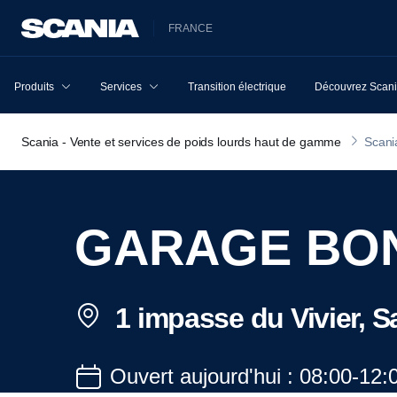
FRANCE
Produits
Services
Transition électrique
Découvrez Scan
Scania - Vente et services de poids lourds haut de gamme
Scani
GARAGE BO
1 impasse du Vivier,
Ouvert aujourd'hui : 08:00-12: