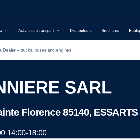
ia
Activités de transport
Distributeurs
Brochures
Boutiq
a Dealer – trucks, buses and engines
NNIERE SARL
 Sainte Florence 85140, ESSAR
00 14:00-18:00