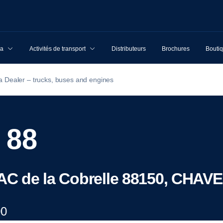
ia
Activités de transport
Distributeurs
Brochures
Boutiq
a Dealer – trucks, buses and engines
 88
 ZAC de la Cobrelle 88150, CHA
00