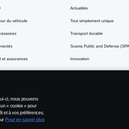
0
Actualités
our du véhicule
Tout simplement unique
cessoires
Transport durable
nnectés
Scania Public and Defense (SP
 et assurances
Innovation
lui-ci, nous pouvons
’un « cookie » pour
t et à vos préférences.
ur
Pour en savoir plus