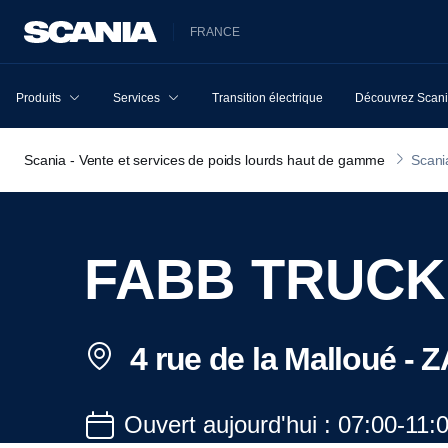
FRANCE
Produits
Services
Transition électrique
Découvrez Scan
Scania - Vente et services de poids lourds haut de gamme
Scani
FABB TRUCK
4 rue de la Malloué -
Ouvert aujourd'hui : 07:00-11: