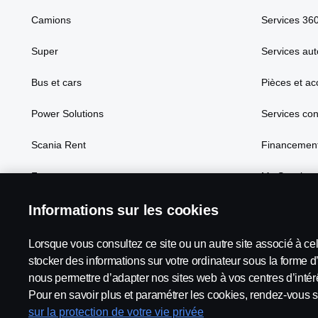
Camions
Services 36
Super
Services aut
Bus et cars
Pièces et ac
Power Solutions
Services co
Scania Rent
Financement
Focus
My Scania
Informations sur les cookies
Lorsque vous consultez ce site ou un autre site associé à ce
Scania in Your Region:
France
stocker des informations sur votre ordinateur sous la forme d
nous permettre d’adapter nos sites web à vos centres d’intérê
Pour en savoir plus et paramétrer les cookies, rendez-vous s
sur la protection de votre vie privée