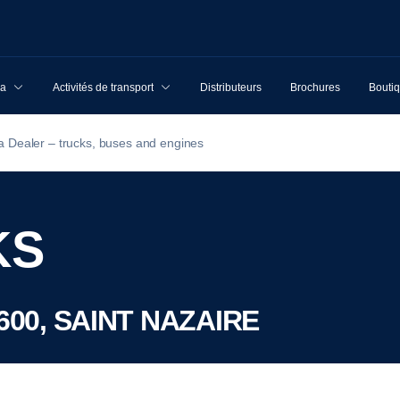
ia
Activités de transport
Distributeurs
Brochures
Boutiq
a Dealer – trucks, buses and engines
KS
44600, SAINT NAZAIRE