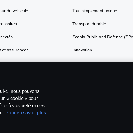
our du véhicule
Tout simplement unique
cessoires
Transport durable
nnectés
Scania Public and Defense (SP
 et assurances
Innovation
lui-ci, nous pouvons
’un « cookie » pour
t et à vos préférences.
ur
Pour en savoir plus
t conditions
Contactez-nous
Lanceurs d’alerte
Politique de c