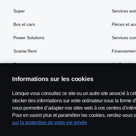
Super
Services aut
Bus et cars
Pièces et ac
Power Solutions
Services co
Scania Rent
Financement
Focus
My Scania
Informations sur les cookies
Lorsque vous consultez ce site ou un autre site associé à ce
Scania in Your Region:
France
stocker des informations sur votre ordinateur sous la forme d
nous permettre d’adapter nos sites web à vos centres d’intérê
Pour en savoir plus et paramétrer les cookies, rendez-vous s
sur la protection de votre vie privée
Mentions légales
Déclaration de confidentialité
Termes e