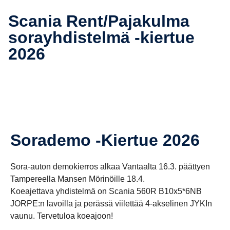
Scania Rent/Pajakulma
sorayh­dis­telmä -​kiertue
2026
Sorademo -​Kiertue 2026
Sora-auton demokierros alkaa Vantaalta 16.3. päättyen
Tampereella Mansen Mörinöille 18.4.
Koeajettava yhdistelmä on Scania 560R B10x5*6NB
JORPE:n lavoilla ja perässä viilettää 4-akselinen JYKIn
vaunu. Tervetuloa koeajoon!