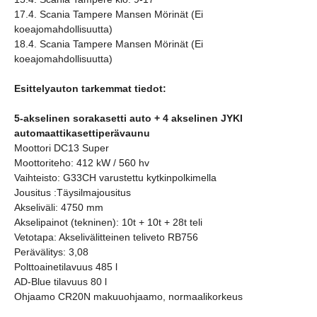
17.4. Scania Tampere Mansen Mörinät (Ei
koeajomahdollisuutta)
18.4. Scania Tampere Mansen Mörinät (Ei
koeajomahdollisuutta)
Esittelyauton tarkemmat tiedot:
5-akselinen sorakasetti auto + 4 akselinen JYKI
automaattikasettiperävaunu
Moottori DC13 Super
Moottoriteho: 412 kW / 560 hv
Vaihteisto: G33CH varustettu kytkinpolkimella
Jousitus :Täysilmajousitus
Akseliväli: 4750 mm
Akselipainot (tekninen): 10t + 10t + 28t teli
Vetotapa: Akselivälitteinen teliveto RB756
Perävälitys: 3,08
Polttoainetilavuus 485 l
AD-Blue tilavuus 80 l
Ohjaamo CR20N makuuohjaamo, normaalikorkeus