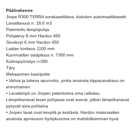
Päälirakenne
Jorpe R300 TERRA sorakasettilava, kiskoton automaattikasetti
Lavatilavuus n. 18,6 m3
Patentoitu lämpöpohja
Pohjalevy 8 mm Hardox 450
Sivulevyt 6 mm Hardox 450
Laidan korkeus 1100 mm
Kuormatilan sisäpituus n. 7300 mm
Kulmapyöristys r=300
Täry
Mekaaninen kaaripeite
• Vahva ja tukeva apurunko, jonka ansiosta kippausvakaus on
erinomainen
• Lavalämpö on Jorpen patentoima oma ratkaisu.
Lämpökanavat lavan pohjassa ovat suorat, jolloin lämpökanavat
pysyvät aina puhtaina
• Jorpen lavat ovat kevyitä ja kestäviä. Hardox materiaalien
ansiosta ajoneuvon hyötykuorma on mahdollisimman hyvä