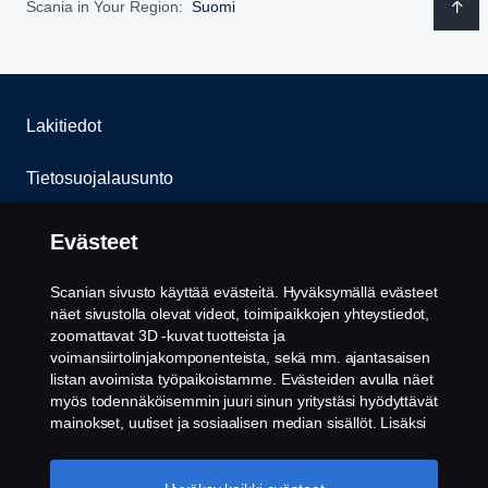
Scania in Your Region:
Suomi
Lakitiedot
Tietosuojalausunto
Evästeet
Evästeet
Ota yhteyttä
Scanian sivusto käyttää evästeitä. Hyväksymällä evästeet
näet sivustolla olevat videot, toimipaikkojen yhteystiedot,
Whistleblowing -järjestelmä
zoomattavat 3D -kuvat tuotteista ja
voimansiirtolinjakomponenteista, sekä mm. ajantasaisen
listan avoimista työpaikoistamme. Evästeiden avulla näet
Evästeiden asetukset
myös todennäköisemmin juuri sinun yritystäsi hyödyttävät
mainokset, uutiset ja sosiaalisen median sisällöt. Lisäksi
voimme analysoida verkkosivuliikennettä verkkosivuston
parantamiseksi, kun hyväksyt evästeet. Klikkaamalla