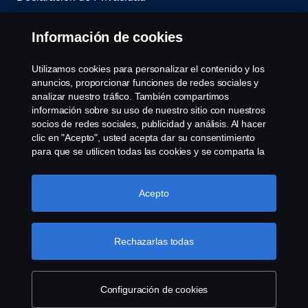
Contacta con nosotros
Información de cookies
Whistleblowing
Utilizamos cookies para personalizar el contenido y los
anuncios, proporcionar funciones de redes sociales y
Política de cookies
analizar nuestro tráfico. También compartimos
información sobre su uso de nuestro sitio con nuestros
socios de redes sociales, publicidad y análisis. Al hacer
Cookie settings
clic en "Acepto", usted acepta dar su consentimiento
para que se utilicen todas las cookies y se comparta la
información. También puede administrar sus cookies
haciendo clic en "Configuración de cookies" y
seleccionando las categorías que desea aceptar. Para
Acepto
obtener una explicación más detallada de cómo
utilizamos las cookies, visite nuestra sección de cookies,
que puede encontrar haciendo clic en el enlace debajo
Rechazarlas todas
© Copyright Scania 2022 All rights reserved. Scania
de este texto.
Más información sobre su privacidad
CV AB (publ), SE-151 87 Södertälje, Sweden, Tel:
+46-8-55 38 10 00, Fax: +46-8-55 38 10 37.
Configuración de cookies