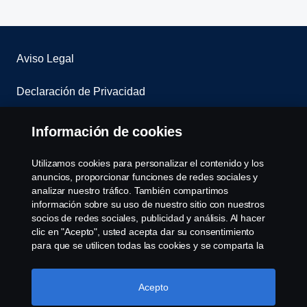
Aviso Legal
Declaración de Privacidad
Contacta con nosotros
Información de cookies
Whistleblowing
Utilizamos cookies para personalizar el contenido y los
anuncios, proporcionar funciones de redes sociales y
Política de cookies
analizar nuestro tráfico. También compartimos
información sobre su uso de nuestro sitio con nuestros
socios de redes sociales, publicidad y análisis. Al hacer
Cookie settings
clic en "Acepto", usted acepta dar su consentimiento
para que se utilicen todas las cookies y se comparta la
información. También puede administrar sus cookies
haciendo clic en "Configuración de cookies" y
seleccionando las categorías que desea aceptar. Para
Acepto
obtener una explicación más detallada de cómo