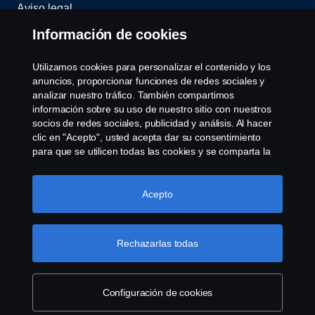
Aviso legal
Información de cookies
Política de privacidad
Utilizamos cookies para personalizar el contenido y los
Scania Assitance
anuncios, proporcionar funciones de redes sociales y
analizar nuestro tráfico. También compartimos
información sobre su uso de nuestro sitio con nuestros
Política de cookies
socios de redes sociales, publicidad y análisis. Al hacer
clic en "Acepto", usted acepta dar su consentimiento
Opciones de Cookies
para que se utilicen todas las cookies y se comparta la
información. También puede administrar sus cookies
haciendo clic en "Configuración de cookies" y
seleccionando las categorías que desea aceptar. Para
Acepto
obtener una explicación más detallada de cómo
utilizamos las cookies, visite nuestra sección de cookies,
que puede encontrar haciendo clic en el enlace debajo
Rechazarlas todas
de este texto.
Más información sobre su privacidad
© Copyright Scania 2008-2022. Todos los derechos
reservados. Diseño de R.Peinado S.A.
Configuración de cookies