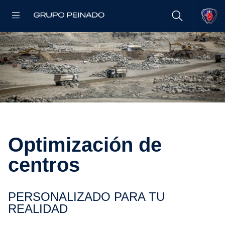
Optimi­za­ción de
centros
PERSO­NA­LI­ZADO PARA TU
REALIDAD