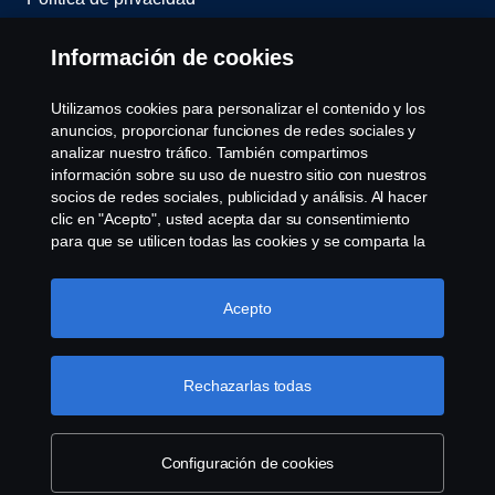
Scania Assitance
Información de cookies
Política de cookies
Utilizamos cookies para personalizar el contenido y los
anuncios, proporcionar funciones de redes sociales y
analizar nuestro tráfico. También compartimos
Opciones de Cookies
información sobre su uso de nuestro sitio con nuestros
socios de redes sociales, publicidad y análisis. Al hacer
clic en "Acepto", usted acepta dar su consentimiento
para que se utilicen todas las cookies y se comparta la
información. También puede administrar sus cookies
haciendo clic en "Configuración de cookies" y
seleccionando las categorías que desea aceptar. Para
Acepto
obtener una explicación más detallada de cómo
© Copyright Scania 2008-2022. Todos los derechos
utilizamos las cookies, visite nuestra sección de cookies,
reservados. Diseño de R.Peinado S.A.
que puede encontrar haciendo clic en el enlace debajo
Rechazarlas todas
de este texto.
Más información sobre su privacidad
Configuración de cookies