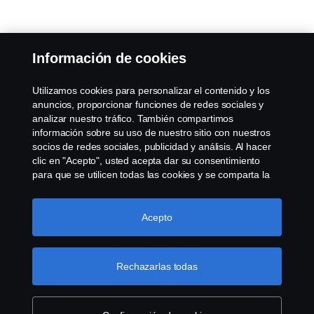
Soluciones de servicio
Información de cookies
Scania contribuye a garantizar el rendimiento con una
Utilizamos cookies para personalizar el contenido y los
amplia gama de servicios adaptados a tus operaciones.
anuncios, proporcionar funciones de redes sociales y
Independientemente de lo que pueda mejorar tu
analizar nuestro tráfico. También compartimos
rentabilidad, habrá una solución de servicio Scania que
información sobre su uso de nuestro sitio con nuestros
socios de redes sociales, publicidad y análisis. Al hacer
te lo proporcione: desde la financiación y la conectividad
clic en "Acepto", usted acepta dar su consentimiento
hasta la formación de los conductores y el servicio de
para que se utilicen todas las cookies y se comparta la
taller.
información. También puede administrar sus cookies
haciendo clic en "Configuración de cookies" y
seleccionando las categorías que desea aceptar. Para
Acepto
obtener una explicación más detallada de cómo
utilizamos las cookies, visite nuestra sección de cookies,
que puede encontrar haciendo clic en el enlace debajo
Contacta con tu conce­sio­nario
Rechazarlas todas
de este texto.
Más información sobre su privacidad
Contacta con nosotros si tiene alguna pregunta
sobre nuestros productos, servicios u otras