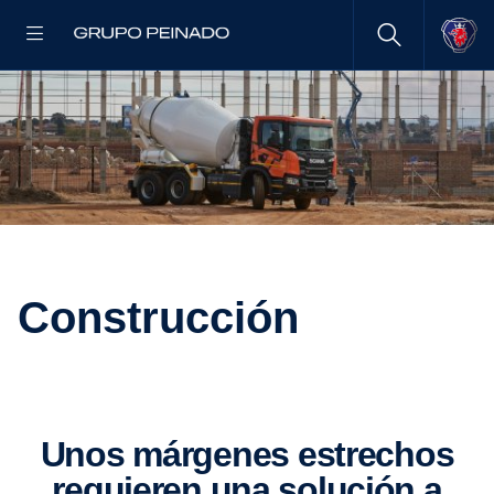
Construc­ción
Unos márgenes estre­chos
requieren una solución a