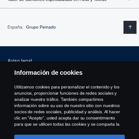
Romania
Spain
España:
Grupo Peinado
Sweden
United Kingdom
Aviso legal
Información de cookies
Política de privacidad
Utilizamos cookies para personalizar el contenido y los
Scania Assitance
anuncios, proporcionar funciones de redes sociales y
analizar nuestro tráfico. También compartimos
Política de cookies
información sobre su uso de nuestro sitio con nuestros
socios de redes sociales, publicidad y análisis. Al hacer
clic en "Acepto", usted acepta dar su consentimiento
Opciones de Cookies
para que se utilicen todas las cookies y se comparta la
información. También puede administrar sus cookies
haciendo clic en "Configuración de cookies" y