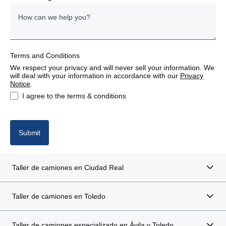
Estonia
Finland
Terms and Conditions
France
We respect your privacy and will never sell your information. We
will deal with your information in accordance with our
Privacy
Germany
Notice
.
I agree to the terms & conditions
Italy
Latvia
Submit
Lithuania
Taller de camiones en Ciudad Real
Poland
Taller de camiones en Toledo
Portugal
Taller de camiones especializado en Ávila y Toledo