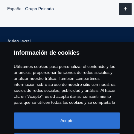
España:
Grupo Peinado
Aviso legal
Información de cookies
Política de privacidad
Utilizamos cookies para personalizar el contenido y los
Scania Assitance
anuncios, proporcionar funciones de redes sociales y
analizar nuestro tráfico. También compartimos
Política de cookies
información sobre su uso de nuestro sitio con nuestros
socios de redes sociales, publicidad y análisis. Al hacer
clic en "Acepto", usted acepta dar su consentimiento
Opciones de Cookies
para que se utilicen todas las cookies y se comparta la
información. También puede administrar sus cookies
haciendo clic en "Configuración de cookies" y
seleccionando las categorías que desea aceptar. Para
Acepto
obtener una explicación más detallada de cómo
utilizamos las cookies, visite nuestra sección de cookies,