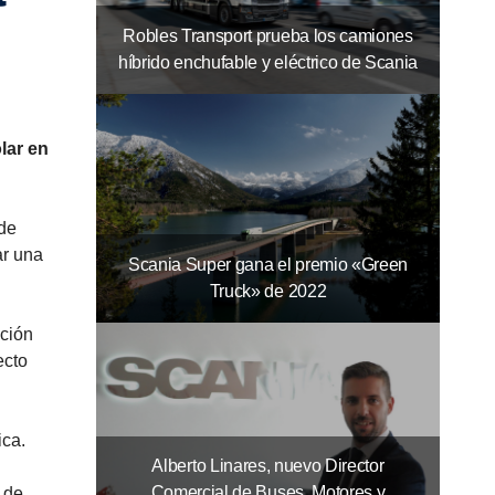
Robles Transport prueba los camiones
híbrido enchufable y eléctrico de Scania
lar en
 de
ar una
Scania Super gana el premio «Green
Truck» de 2022
ación
ecto
ica.
Alberto Linares, nuevo Director
Comercial de Buses, Motores y
r de