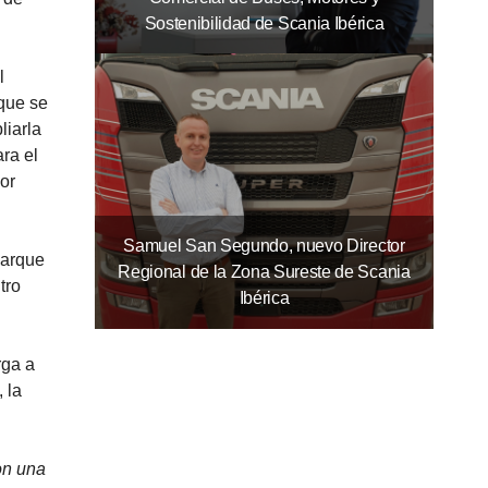
Sostenibilidad de Scania Ibérica
l
 que se
liarla
ra el
or
Samuel San Segundo, nuevo Director
parque
Regional de la Zona Sureste de Scania
tro
Ibérica
rga a
 la
on una