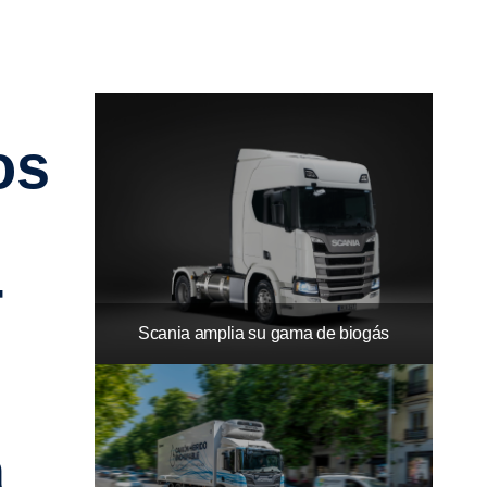
­
Scania amplia su gama de biogás
a