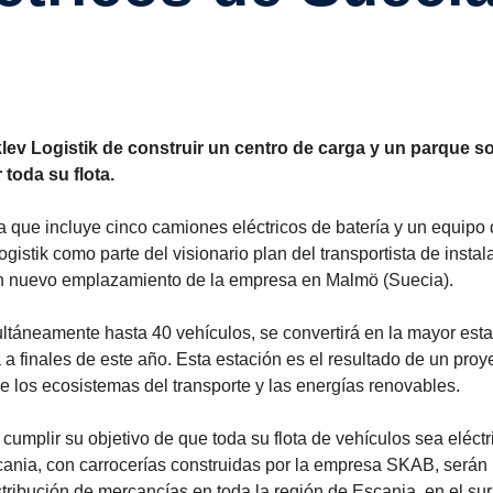
ev Logistik de construir un centro de carga y un parque so
r toda su flota.
a que incluye cinco camiones eléctricos de batería y un equipo
stik como parte del visionario plan del transportista de instal
 un nuevo emplazamiento de la empresa en Malmö (Suecia).
ultáneamente hasta 40 vehículos, se convertirá en la mayor est
 finales de este año. Esta estación es el resultado de un proy
e los ecosistemas del transporte y las energías renovables.
cumplir su objetivo de que toda su flota de vehículos sea eléctr
cania, con carrocerías construidas por la empresa SKAB, serán
istribución de mercancías en toda la región de Escania, en el su