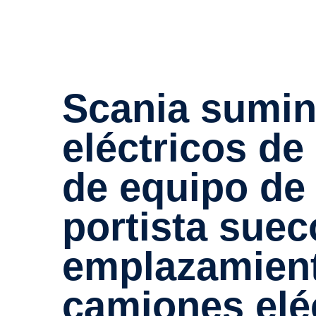
Scania suminis­trará 5 vehículos
eléctricos de
de equipo de 
por­tista sue
empla­za­mien
camiones elé