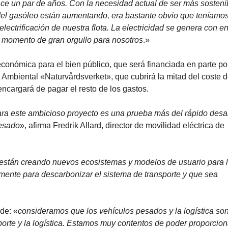
 un par de años. Con la necesidad actual de ser más sosteni
 del gasóleo están aumentando, era bastante obvio que teníamo
ectrificación de nuestra flota. La electricidad se genera con e
n momento de gran orgullo para nosotros
.»
económica para el bien público, que será financiada en parte por
Ambiental «Naturvårdsverket», que cubrirá la mitad del coste d
encargará de pagar el resto de los gastos.
para este ambicioso proyecto es una prueba más del rápido desar
pesado
», afirma Fredrik Allard, director de movilidad eléctrica de
e están creando nuevos ecosistemas y modelos de usuario para l
mente para descarbonizar el sistema de transporte y que sea
de: «
consideramos que los vehículos pesados y la logística so
sporte y la logística. Estamos muy contentos de poder proporcion