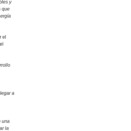
bles y
s que
nergía
 el
el
rollo
legar a
n una
ar la