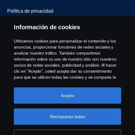
Política de privacidad
Scania Assitance
Información de cookies
Política de cookies
Utilizamos cookies para personalizar el contenido y los
anuncios, proporcionar funciones de redes sociales y
analizar nuestro tráfico. También compartimos
Opciones de Cookies
información sobre su uso de nuestro sitio con nuestros
socios de redes sociales, publicidad y análisis. Al hacer
clic en "Acepto", usted acepta dar su consentimiento
para que se utilicen todas las cookies y se comparta la
información. También puede administrar sus cookies
haciendo clic en "Configuración de cookies" y
seleccionando las categorías que desea aceptar. Para
Acepto
obtener una explicación más detallada de cómo
© Copyright Scania 2008-2022. Todos los derechos
utilizamos las cookies, visite nuestra sección de cookies,
reservados. Diseño de R.Peinado S.A.
que puede encontrar haciendo clic en el enlace debajo
Rechazarlas todas
de este texto.
Más información sobre su privacidad