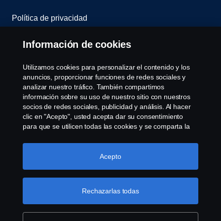
Política de privacidad
Scania Assitance
Información de cookies
Política de cookies
Utilizamos cookies para personalizar el contenido y los
anuncios, proporcionar funciones de redes sociales y
analizar nuestro tráfico. También compartimos
Opciones de Cookies
información sobre su uso de nuestro sitio con nuestros
socios de redes sociales, publicidad y análisis. Al hacer
clic en "Acepto", usted acepta dar su consentimiento
para que se utilicen todas las cookies y se comparta la
información. También puede administrar sus cookies
haciendo clic en "Configuración de cookies" y
seleccionando las categorías que desea aceptar. Para
Acepto
obtener una explicación más detallada de cómo
© Copyright Scania 2008-2022. Todos los derechos
utilizamos las cookies, visite nuestra sección de cookies,
reservados. Diseño de R.Peinado S.A.
que puede encontrar haciendo clic en el enlace debajo
Rechazarlas todas
de este texto.
Más información sobre su privacidad