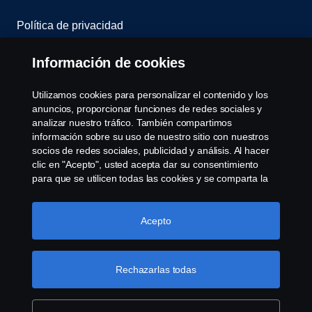
Política de privacidad
Scania Assitance
Información de cookies
Política de cookies
Utilizamos cookies para personalizar el contenido y los
anuncios, proporcionar funciones de redes sociales y
analizar nuestro tráfico. También compartimos
Opciones de Cookies
información sobre su uso de nuestro sitio con nuestros
socios de redes sociales, publicidad y análisis. Al hacer
clic en "Acepto", usted acepta dar su consentimiento
para que se utilicen todas las cookies y se comparta la
información. También puede administrar sus cookies
haciendo clic en "Configuración de cookies" y
seleccionando las categorías que desea aceptar. Para
Acepto
obtener una explicación más detallada de cómo
© Copyright Scania 2008-2022. Todos los derechos
utilizamos las cookies, visite nuestra sección de cookies,
reservados. Diseño de R.Peinado S.A.
que puede encontrar haciendo clic en el enlace debajo
Rechazarlas todas
de este texto.
Más información sobre su privacidad