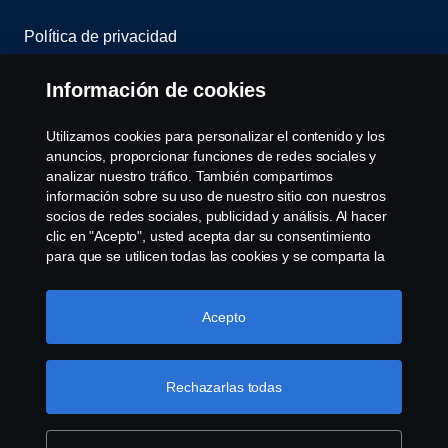
Política de privacidad
Scania Assitance
Información de cookies
Política de cookies
Utilizamos cookies para personalizar el contenido y los
anuncios, proporcionar funciones de redes sociales y
analizar nuestro tráfico. También compartimos
Opciones de Cookies
información sobre su uso de nuestro sitio con nuestros
socios de redes sociales, publicidad y análisis. Al hacer
clic en "Acepto", usted acepta dar su consentimiento
para que se utilicen todas las cookies y se comparta la
información. También puede administrar sus cookies
haciendo clic en "Configuración de cookies" y
seleccionando las categorías que desea aceptar. Para
Acepto
obtener una explicación más detallada de cómo
© Copyright Scania 2008-2022. Todos los derechos
utilizamos las cookies, visite nuestra sección de cookies,
reservados. Diseño de R.Peinado S.A.
que puede encontrar haciendo clic en el enlace debajo
Rechazarlas todas
de este texto.
Más información sobre su privacidad