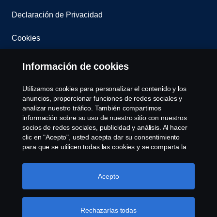
Declaración de Privacidad
Cookies
Contacta con nosotros
Información de cookies
Whistleblowing
Utilizamos cookies para personalizar el contenido y los
anuncios, proporcionar funciones de redes sociales y
Governance, Risk & Compliance
analizar nuestro tráfico. También compartimos
información sobre su uso de nuestro sitio con nuestros
socios de redes sociales, publicidad y análisis. Al hacer
Configuración de cookies
clic en "Acepto", usted acepta dar su consentimiento
para que se utilicen todas las cookies y se comparta la
información. También puede administrar sus cookies
haciendo clic en "Configuración de cookies" y
seleccionando las categorías que desea aceptar. Para
Acepto
obtener una explicación más detallada de cómo
utilizamos las cookies, visite nuestra sección de cookies,
que puede encontrar haciendo clic en el enlace debajo
Rechazarlas todas
© Copyright Scania 2025 All rights reserved. Scania
de este texto.
Más información sobre su privacidad