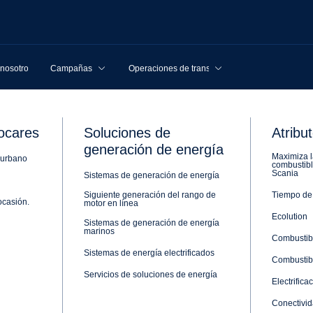
 nosotros
Campañas
Operaciones de transporte
ocares
Soluciones de
Atribu
generación de energía
Maximiza l
 urbano
combustibl
Scania
Sistemas de generación de energía
Siguiente generación del rango de
Tiempo de 
ocasión.
motor en línea
MA­CIÓN RELEVANTE
Ecolution
Sistemas de generación de energía
marinos
Combustibl
Sistemas de energía electrificados
Combustib
Servicios de soluciones de energía
Electrifica
Conectivi