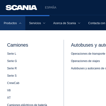
ESPAÑA
Productos
Servicios
Acerca de Scania
Contacta con
Camiones
Autobuses y aut
Serie L
Operaciones de transporte
GOBIERNO CORPO­RA­TIVO SERVI­CIOS FINAN­CIEROS - INFOR­
Serie G
Operaciones de viajes
Serie R
Autobuses y autocares de 
Serie S
CrewCab
V8
XT
Camiones eléctricos de batería