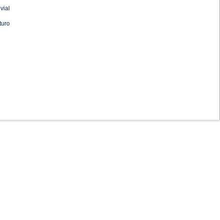
vial
turo