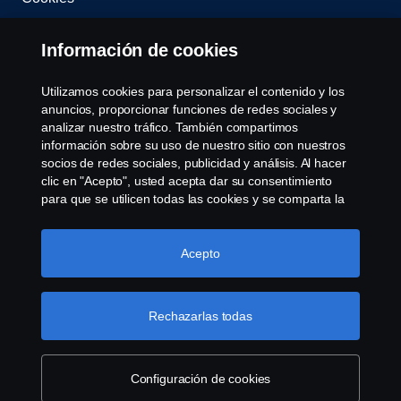
Contacta con nosotros
Información de cookies
Whistleblowing
Utilizamos cookies para personalizar el contenido y los
anuncios, proporcionar funciones de redes sociales y
Governance, Risk & Compliance
analizar nuestro tráfico. También compartimos
información sobre su uso de nuestro sitio con nuestros
socios de redes sociales, publicidad y análisis. Al hacer
Configuración de cookies
clic en "Acepto", usted acepta dar su consentimiento
para que se utilicen todas las cookies y se comparta la
información. También puede administrar sus cookies
haciendo clic en "Configuración de cookies" y
seleccionando las categorías que desea aceptar. Para
Acepto
obtener una explicación más detallada de cómo
utilizamos las cookies, visite nuestra sección de cookies,
que puede encontrar haciendo clic en el enlace debajo
Rechazarlas todas
© Copyright Scania 2025 All rights reserved. Scania
de este texto.
Más información sobre su privacidad
CV AB (publ), SE-151 87 Södertälje, Sweden, Tel:
+46-8-55 38 10 00, Fax: +46-8-55 38 10 37.
Configuración de cookies