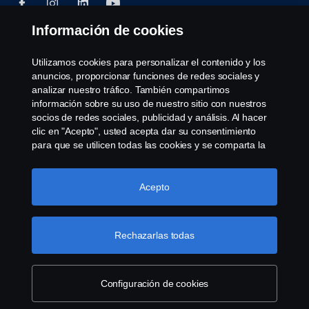
Información de cookies
© Copyright Scania 2025 All rights reserved. Scania
Utilizamos cookies para personalizar el contenido y los
CV AB (publ), SE-151 87 Södertälje, Sweden, Tel:
anuncios, proporcionar funciones de redes sociales y
+46-8-55 38 10 00, Fax: +46-8-55 38 10 37.
analizar nuestro tráfico. También compartimos
información sobre su uso de nuestro sitio con nuestros
socios de redes sociales, publicidad y análisis. Al hacer
clic en "Acepto", usted acepta dar su consentimiento
para que se utilicen todas las cookies y se comparta la
información. También puede administrar sus cookies
haciendo clic en "Configuración de cookies" y
seleccionando las categorías que desea aceptar. Para
Acepto
obtener una explicación más detallada de cómo
utilizamos las cookies, visite nuestra sección de cookies,
que puede encontrar haciendo clic en el enlace debajo
Rechazarlas todas
de este texto.
Más información sobre su privacidad
Configuración de cookies