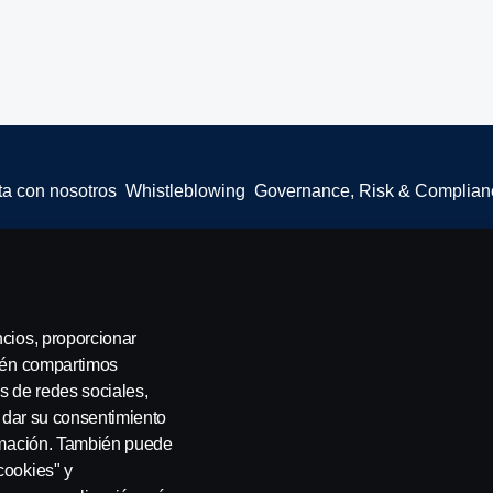
a con nosotros
Whistleblowing
Governance, Risk & Complian
 SE-151 87 Södertälje, Sweden, Tel: +46-8-55 38 10 00, Fax: +46-8-55 38
ncios, proporcionar
bién compartimos
s de redes sociales,
a dar su consentimiento
ormación. También puede
cookies" y