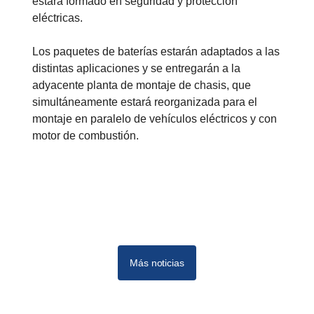
estará formado en seguridad y protección
eléctricas.
Los paquetes de baterías estarán adaptados a las
distintas aplicaciones y se entregarán a la
adyacente planta de montaje de chasis, que
simultáneamente estará reorganizada para el
montaje en paralelo de vehículos eléctricos y con
motor de combustión.
Más noticias
10
12
11