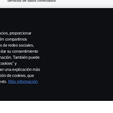
Servicios de datos conectados
Scania Finance
Seguros
ncios, proporcionar
bién compartimos
s de redes sociales,
a dar su consentimiento
ormación. También puede
cookies" y
ner una explicación más
ción de cookies, que
a con nosotros
Whistleblowing
Governance, Risk & Complian
exto.
Más información
 SE-151 87 Södertälje, Sweden, Tel: +46-8-55 38 10 00, Fax: +46-8-55 38