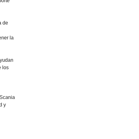
porte
a de
ener la
ayudan
 los
 Scania
d y