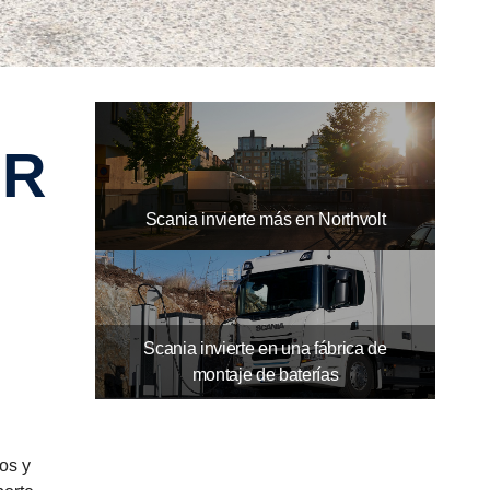
10
12
11
Scania invierte más en Northvolt
Scania invierte en una fábrica de
montaje de baterías
os y