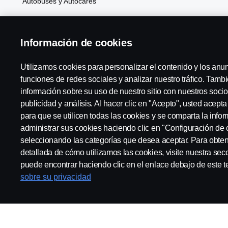
Autobuses y Autocares
Soluciones Generales de Energía
Información de cookies
Atributos
Utilizamos cookies para personalizar el contenido y los anu
funciones de redes sociales y analizar nuestro tráfico. Tam
información sobre su uso de nuestro sitio con nuestros socio
Scania in Your Region:
España
publicidad y análisis. Al hacer clic en "Acepto", usted acept
para que se utilicen todas las cookies y se comparta la inf
administrar sus cookies haciendo clic en "Configuración de 
seleccionando las categorías que desea aceptar. Para obte
detallada de cómo utilizamos las cookies, visite nuestra sec
Aviso Legal
Declaración de Privacidad
Cookies
Contact
puede encontrar haciendo clic en el enlace debajo de este t
sobre su privacidad
© Copyright Scania 2025 All rights reserved. Scania CV AB (publ),