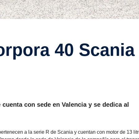
 cuenta con sede en Valencia y se dedica al
ertenecen a la serie R de Scania y cuentan con motor de 13 litr