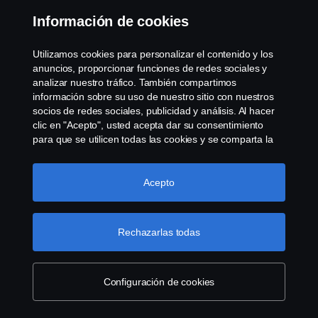
Información de cookies
© Copyright Scania 2022 All rights reserved. Scania
CV AB (publ), SE-151 87 Södertälje, Sweden, Tel:
Utilizamos cookies para personalizar el contenido y los
+46-8-55 38 10 00, Fax: +46-8-55 38 10 37.
anuncios, proporcionar funciones de redes sociales y
analizar nuestro tráfico. También compartimos
información sobre su uso de nuestro sitio con nuestros
socios de redes sociales, publicidad y análisis. Al hacer
clic en "Acepto", usted acepta dar su consentimiento
para que se utilicen todas las cookies y se comparta la
información. También puede administrar sus cookies
haciendo clic en "Configuración de cookies" y
seleccionando las categorías que desea aceptar. Para
Acepto
obtener una explicación más detallada de cómo
utilizamos las cookies, visite nuestra sección de cookies,
que puede encontrar haciendo clic en el enlace debajo
Rechazarlas todas
de este texto.
Más información sobre su privacidad
Configuración de cookies