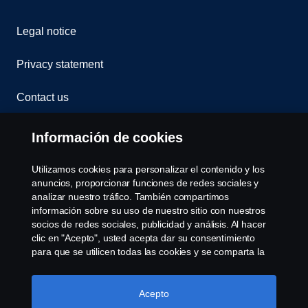
Legal notice
Privacy statement
Contact us
Whistleblowing
Información de cookies
Assistance number
Utilizamos cookies para personalizar el contenido y los
anuncios, proporcionar funciones de redes sociales y
Política de cookies
analizar nuestro tráfico. También compartimos
información sobre su uso de nuestro sitio con nuestros
socios de redes sociales, publicidad y análisis. Al hacer
Cookie settings
clic en "Acepto", usted acepta dar su consentimiento
para que se utilicen todas las cookies y se comparta la
información. También puede administrar sus cookies
haciendo clic en "Configuración de cookies" y
seleccionando las categorías que desea aceptar. Para
Acepto
obtener una explicación más detallada de cómo