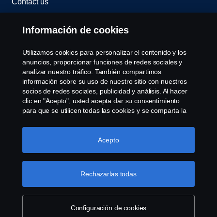
Contact us
Whistleblowing
Información de cookies
Assistance number
Utilizamos cookies para personalizar el contenido y los
anuncios, proporcionar funciones de redes sociales y
Política de cookies
analizar nuestro tráfico. También compartimos
información sobre su uso de nuestro sitio con nuestros
socios de redes sociales, publicidad y análisis. Al hacer
Cookie settings
clic en "Acepto", usted acepta dar su consentimiento
para que se utilicen todas las cookies y se comparta la
información. También puede administrar sus cookies
haciendo clic en "Configuración de cookies" y
seleccionando las categorías que desea aceptar. Para
Acepto
obtener una explicación más detallada de cómo
utilizamos las cookies, visite nuestra sección de cookies,
que puede encontrar haciendo clic en el enlace debajo
Rechazarlas todas
© Copyright Scania 2022 All rights reserved. Scania
de este texto.
Más información sobre su privacidad
CV AB (publ), SE-151 87 Södertälje, Sweden, Tel:
+46-8-55 38 10 00, Fax: +46-8-55 38 10 37.
Configuración de cookies