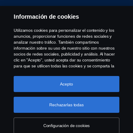
Aviso Legal
Información de cookies
Declaración de Privacidad
Utilizamos cookies para personalizar el contenido y los
anuncios, proporcionar funciones de redes sociales y
Política de cookies
analizar nuestro tráfico. También compartimos
información sobre su uso de nuestro sitio con nuestros
socios de redes sociales, publicidad y análisis. Al hacer
Cookie settings
clic en "Acepto", usted acepta dar su consentimiento
para que se utilicen todas las cookies y se comparta la
información. También puede administrar sus cookies
haciendo clic en "Configuración de cookies" y
seleccionando las categorías que desea aceptar. Para
Acepto
obtener una explicación más detallada de cómo
utilizamos las cookies, visite nuestra sección de cookies,
que puede encontrar haciendo clic en el enlace debajo
Rechazarlas todas
© Copyright Scania 2022 All rights reserved. Scania
de este texto.
Más información sobre su privacidad
CV AB (publ), SE-151 87 Södertälje, Sweden, Tel:
+46-8-55 38 10 00, Fax: +46-8-55 38 10 37.
Configuración de cookies