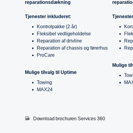
reparationsdækning
reparati
Tjenester inkluderet:
Tjenester
Kontrolpakke (2 år)
Kont
Fleksibel vedligeholdelse
Flek
Reparation af drivline
Repa
Reparation af chassis og førerhus
Repa
ProCare
Mulige ti
Mulige tilvalg til Uptime
Tow
Towing
MA
MAX24
Download brochuren Services 360