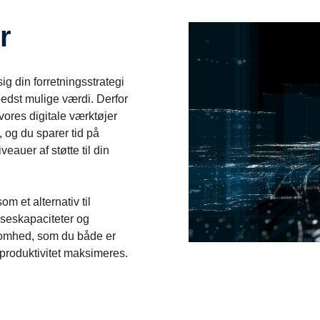
r
ig din forretningsstrategi
edst mulige værdi. Derfor
vores digitale værktøjer
e, og du sparer tid på
eauer af støtte til din
m et alternativ til
lseskapaciteter og
ksomhed, som du både er
 produktivitet maksimeres.