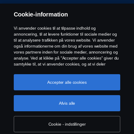
Kontakt os
Cookie-information
Whistleblowing
Vi anvender cookies til at tilpasse indhold og
annoncering, til at levere funktioner til sociale medier og
EU Datalicensaftale
til at analysere trafikken på vores website. Vi anvender
også informationerne om din brug af vores website med
vores partnere inden for sociale medier, annoncering og
Cookie-indstillinger
analyse. Ved at klikke på "Accepter alle cookies" giver du
samtykke til, at vi anvender cookies, og at vi deler
informationerne. For yderligere information om, hvordan
vi bruger cookies, kan du besøge vores afsnit om
cookies, som du kan finde ved enten at klikke på linket
Accepter alle cookies
efter denne tekst eller administrere dine cookies ved at
klikke på "Cookie-indstillinger".
Cookie-politik
Afvis alle
© Copyright Scania 2026. All rights reserved.
Scania Danmark A/S, Industribuen 19, 2635 Ishøj,
Danmark. CVR-nummer DK17045210.
Cookie - indstillinger